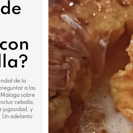
 de
¿con
lla?
ndial de la
preguntar a las
e Málaga sobre
cluir cebolla,
e jugosidad, y
. Un adelanto: