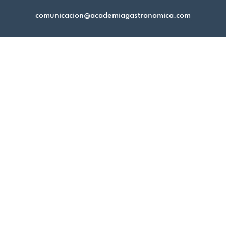
comunicacion@academiagastronomica.com
Aviso legal
Política de cookies
Política de privacidad
Academia Gastronómica de Málaga