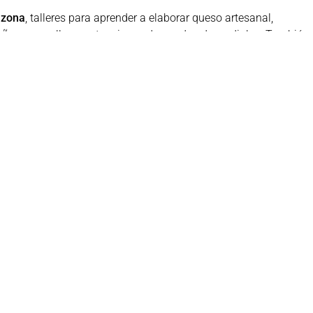
 zona
, talleres para aprender a elaborar queso artesanal,
ño, pasacalles y actuaciones de pandas de verdiales. También
dos y actividades culturales para todas las edades,
 único
.
ook
Twitter
LinkedIn
WhatsApp
Aviso legal
Política de cookies
Política de privacidad