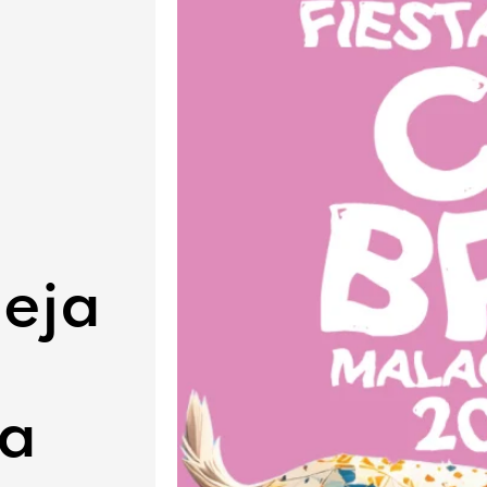
eja
la