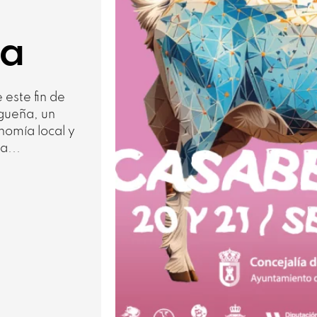
a
este fin de
gueña, un
nomía local y
a...