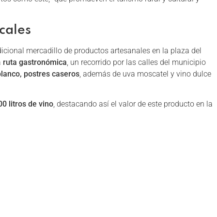
cales
dicional mercadillo de productos artesanales en la plaza del
a
ruta gastronómica
, un recorrido por las calles del municipio
lanco, postres caseros
, además de uva moscatel y vino dulce
00 litros de vino
, destacando así el valor de este producto en la
a
charanga ‘Y ahora quiénes somos’, batucadas, pandas de
se podrá visitar la exposición pictórica
Ventanas al arte y al
ión vitivinícola de la Axarquía.
tel, se celebrará la
XXV Noche Flamenca
con el espectáculo