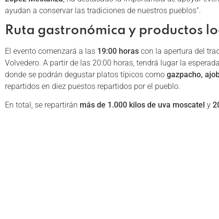
ayudan a conservar las tradiciones de nuestros pueblos”.
Ruta gastronómica y productos lo
El evento comenzará a las
19:00 horas
con la apertura del tra
Volvedero. A partir de las 20:00 horas, tendrá lugar la esperad
donde se podrán degustar platos típicos como
gazpacho, ajob
repartidos en diez puestos repartidos por el pueblo.
En total, se repartirán
más de 1.000 kilos de uva moscatel
y
2
economía y la cultura local.
Música, arte y tradición
La jornada contará con un ambiente festivo, amenizado por l
verdiales y la Banda de Música Municipal de Iznate
. También 
moscatel
, que ofrece una mirada artística al paisaje y la tradic
El viernes 8 de agosto, como preámbulo al Día de la Uva Mosca
‘Madre Mar’ a cargo de la compañía de
José Lucena
.