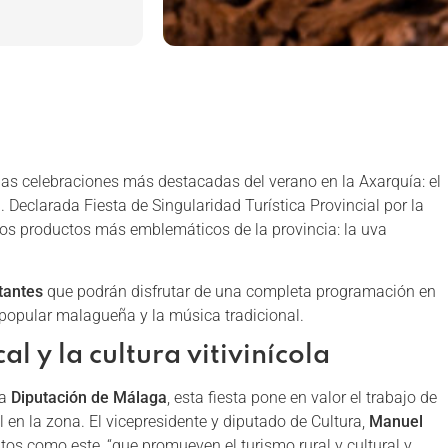
las celebraciones más destacadas del verano en la Axarquía: el
n
. Declarada Fiesta de Singularidad Turística Provincial por la
 los productos más emblemáticos de la provincia: la uva
itantes
que podrán disfrutar de una completa programación en
a popular malagueña y la música tradicional.
al y la cultura vitivinícola
la
Diputación de Málaga
, esta fiesta pone en valor el trabajo de
l en la zona. El vicepresidente y diputado de Cultura,
Manuel
tos como este, “que promueven el turismo rural y cultural y