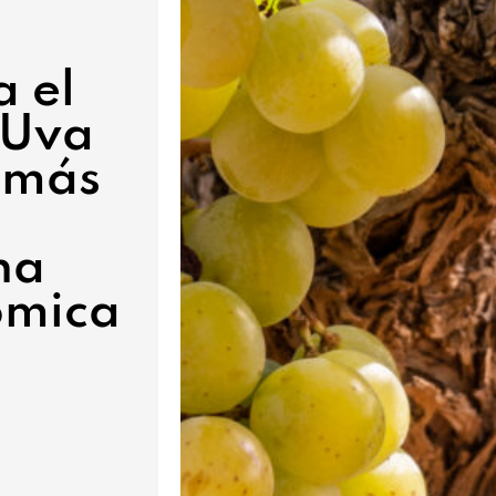
a el
 Uva
 más
na
ómica