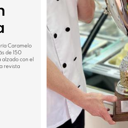
n
a
ería Caramelo
ás de 150
a alzado con el
a revista