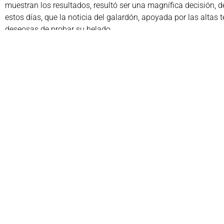
muestran los resultados, resultó ser una magnífica decisión, 
estos días, que la noticia del galardón, apoyada por las alta
deseosas de probar su helado.
Pero este premio no ha sido el único, ya que Matías también c
de leche. ¡Enhorabuena Matías!
Compartir:
Faceb
comunicacion@academiagastronomica.com