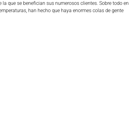
de la que se benefician sus numerosos clientes. Sobre todo en
s temperaturas, han hecho que haya enormes colas de gente
onsiguió el segundo puesto en la categoría de helado de dulce
ook
Twitter
LinkedIn
WhatsApp
Aviso legal
Política de cookies
Política de privacidad