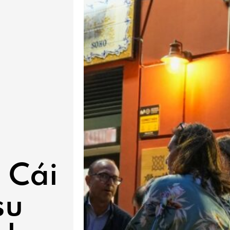
e Cái
su