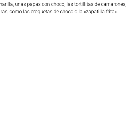
arilla, unas papas con choco, las tortillitas de camarones,
ras, como las croquetas de choco o la «zapatilla frita».
ook
Twitter
LinkedIn
WhatsApp