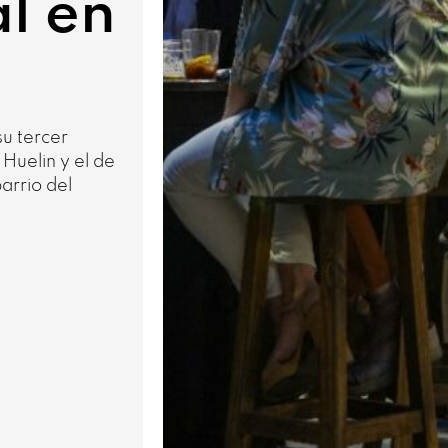
al en
su tercer
 Huelin y el de
barrio del