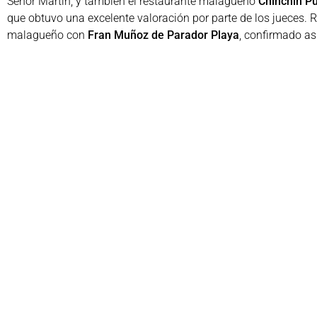
Señor Martín, y también el restaurante malagueño
Chinchín Pu
que obtuvo una excelente valoración por parte de los jueces
malagueño con
Fran Muñoz de Parador Playa
, confirmado as
Nuestra más sincera
enhorabuena
a
Javier Ruiz Portillo y to
basado en nuestra cultura gastronómica combinando concepto
técnica más depurada y la innovación.
Compartir:
Faceb
comunicacion@academiagastronomica.com