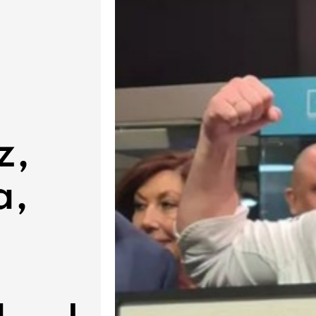
z,
a,