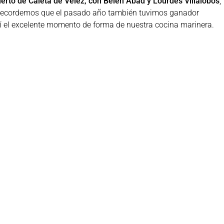
erto de Caleta de Vélez, con Belén Abad y Lourdes Villalobos
,
. Recordemos que el pasado año también tuvimos ganador
í el excelente momento de forma de nuestra cocina marinera.
do su equipo de La Milla
, por este triunfo que, además, está
s como el gazpachuelo y los espetos a la brasa con la
ook
Twitter
LinkedIn
WhatsApp
Aviso legal
Política de cookies
Política de privacidad