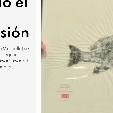
o el
sión
a (Marbella) se
a segunda
l Mar" (Madrid
pada en