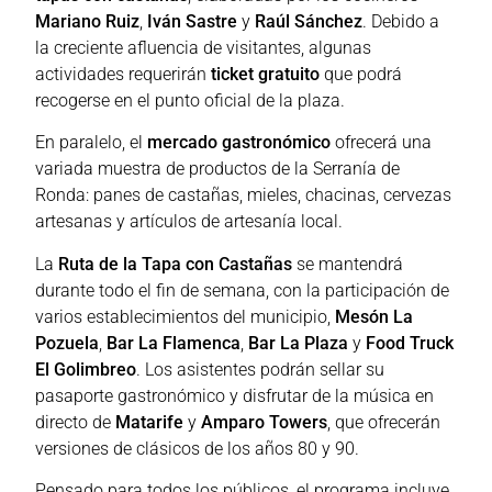
Mariano Ruiz
,
Iván Sastre
y
Raúl Sánchez
. Debido a
la creciente afluencia de visitantes, algunas
actividades requerirán
ticket gratuito
que podrá
recogerse en el punto oficial de la plaza.
En paralelo, el
mercado gastronómico
ofrecerá una
variada muestra de productos de la Serranía de
Ronda: panes de castañas, mieles, chacinas, cervezas
artesanas y artículos de artesanía local.
La
Ruta de la Tapa con Castañas
se mantendrá
durante todo el fin de semana, con la participación de
varios establecimientos del municipio,
Mesón La
Pozuela
,
Bar La Flamenca
,
Bar La Plaza
y
Food Truck
El Golimbreo
. Los asistentes podrán sellar su
pasaporte gastronómico y disfrutar de la música en
directo de
Matarife
y
Amparo Towers
, que ofrecerán
versiones de clásicos de los años 80 y 90.
Pensado para todos los públicos, el programa incluye