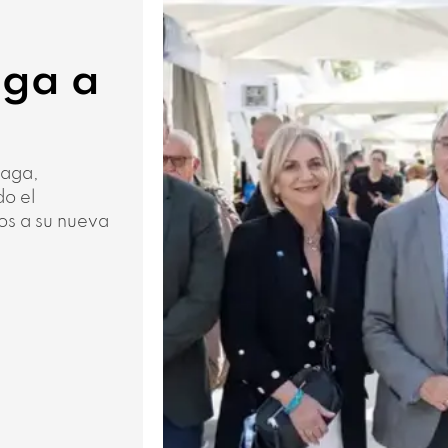
a
aga a
laga,
do el
nos a su nueva