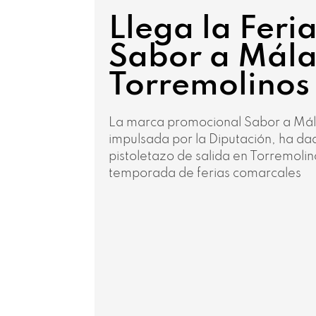
Llega la Feri
Sabor a Mál
Torremolinos
La marca promocional Sabor a Má
impulsada por la Diputación, ha da
pistoletazo de salida en Torremoli
temporada de ferias comarcales