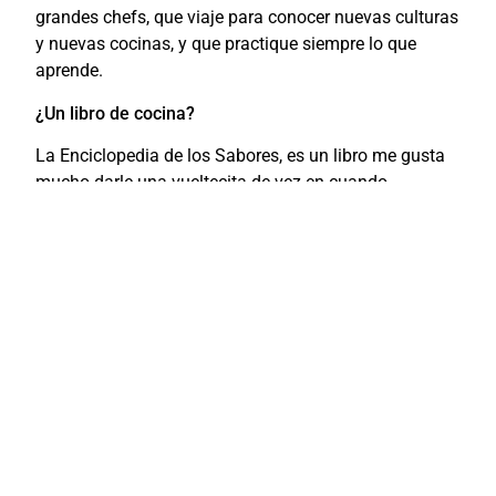
grandes chefs, que viaje para conocer nuevas culturas
y nuevas cocinas, y que practique siempre lo que
aprende.
¿Un libro de cocina?
La Enciclopedia de los Sabores, es un libro me gusta
mucho darle una vueltecita de vez en cuando.
¿Una película sobre gastronomía?
Un viaje de diez metros.
Muchísimas gracias Rocío.
Gracias a vosotros.
Compartir: