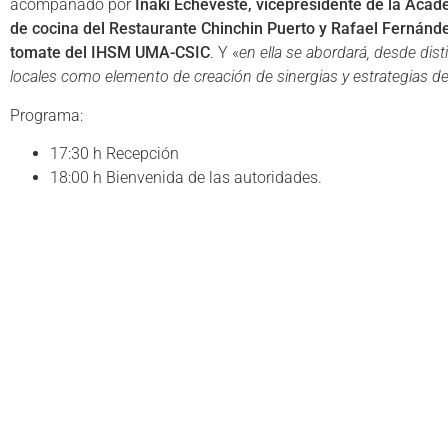
acompañado por
Iñaki Echeveste, vicepresidente de la Aca
de cocina del Restaurante Chinchin Puerto y Rafael Fernán
tomate del IHSM UMA-CSIC
. Y «
en ella se abordará, desde dist
locales como elemento de creación de sinergias y estrategias de t
Programa:
17:30 h Recepción
18:00 h Bienvenida de las autoridades.
18:20 h Tertulia Gastronómica: “Tomate Huevo Toro Guad
19:45 h Degustación tomate Huevo Toro acompañado de 
Asociación Tomate Huevo Toro, Frutas y Verduras del Guadal
C/ Caña s/n, 29569 Cerralba, Pizarra (Málaga)
Telf.: 952483868
Compartir:
Faceb