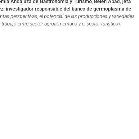
demia Andaluza de Gastronomía y Turismo
,
Belén Abad, jefa
dez, investigador responsable del banco de germoplasma de
intas perspectivas, el potencial de las producciones y variedades
rabajo entre sector agroalimentario y el sector turístico».
alhorce, un tomate 5 estrellas»
aceitunas Aloreña de Málaga, quesos y vinos de Málaga
horce
ook
Twitter
LinkedIn
WhatsApp