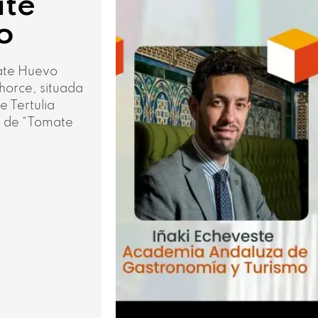
ate
o
ate Huevo
horce, situada
e Tertulia
o de “Tomate