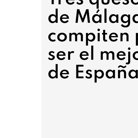
de Málag
compiten 
ser el mej
de Españ