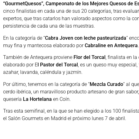
“GourmetQuesos”, Campeonato de los Mejores Quesos de E
cinco finalistas en cada una de sus 20 categorías, tras evalu
expertos, que tras catarlos han valorado aspectos como la corteza,
persistencia de cada una de las muestras.
En la categoría de “
Cabra Joven con leche pasteurizada
” enc
muy fina y mantecosa elaborado por
Cabraline en Antequera
.
También de Antequera proviene
Flor del Torcal
, finalista en la
elaborado por E
l Pastor del Torcal
, es un queso muy especial, 
azahar, lavanda, caléndula y jazmín.
Por último, tenemos en la categoría de “
Mezcla Curado
” al q
cerdo ibérica, un maravilloso producto artesano de gran sabor
quesería
La Hortelana
en Coín.
Tras esta semifinal, en la que se han elegido a los 100 finalist
el Salón Gourmets en Madrid el próximo lunes 7 de abril.