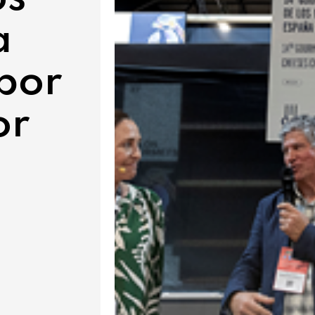
a
por
or
a