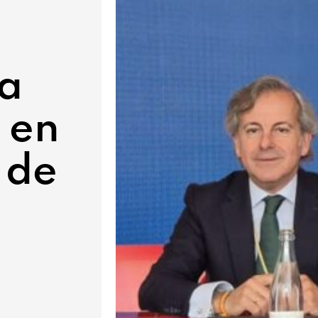
la
 en
 de