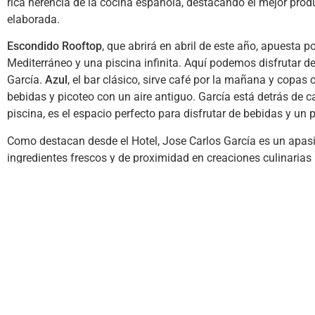
rica herencia de la cocina española, destacando el mejor pr
elaborada.
Escondido Rooftop
, que abrirá en abril de este año, apuesta p
Mediterráneo y una piscina infinita. Aquí podemos disfrutar 
García.
Azul
, el bar clásico, sirve café por la mañana y copas 
bebidas y picoteo con un aire antiguo. García está detrás de c
piscina, es el espacio perfecto para disfrutar de bebidas y un
Como destacan desde el Hotel, Jose Carlos García es un apasi
ingredientes frescos y de proximidad en creaciones culinarias
confianza garantiza la máxima calidad en cada plato. Fusiona
técnica impecable y una pizca de atrevimiento.
Su cocina es el reflejo de su personalidad: fiel a sus raíces, 
mismo dice, “con un toque de Rock&Roll”. Su creatividad y espí
plato en una experiencia auténtica y sorprendente, diseñada 