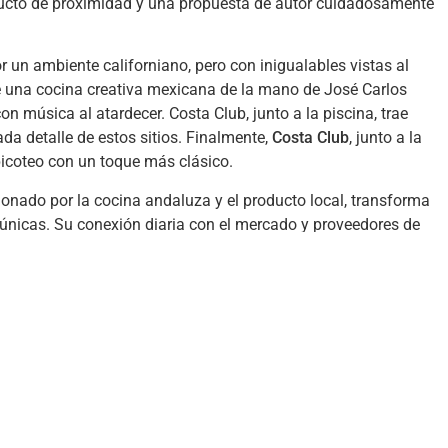
oducto de proximidad y una propuesta de autor cuidadosamente
or un ambiente californiano, pero con inigualables vistas al
de una cocina creativa mexicana de la mano de José Carlos
con música al atardecer. Costa Club, junto a la piscina, trae
ada detalle de estos sitios. Finalmente,
Costa Club
, junto a la
 picoteo con un toque más clásico.
onado por la cocina andaluza y el producto local, transforma
 únicas. Su conexión diaria con el mercado y proveedores de
 tradición y modernidad, reinventando el recetario andaluz con
profundamente respetuosa con el legado familiar y, como él
ritu innovador, siempre inspirados por el mar, convierten cada
para quienes buscan algo más que lo habitual.