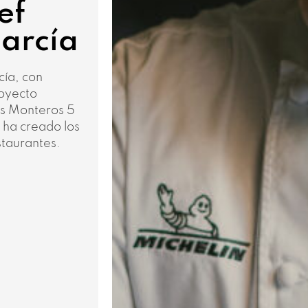
ef
García
cía, con
royecto
os Monteros 5
y ha creado los
staurantes.