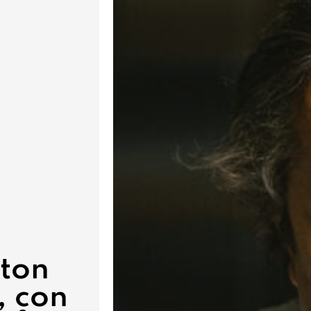
pton
, con