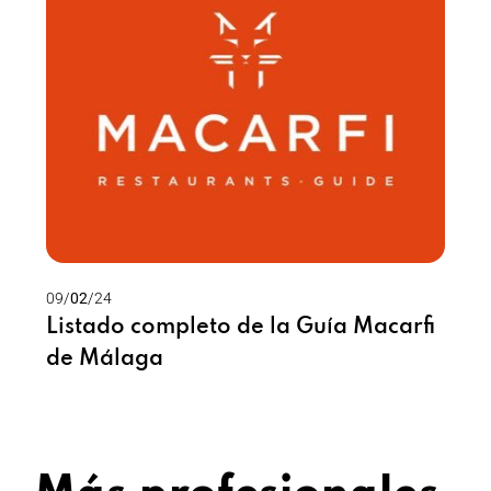
09/
02
/24
09/
Listado completo de la Guía Macarfi
La
de Málaga
¿c