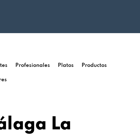
tes
Profesionales
Platos
Productos
res
álaga La