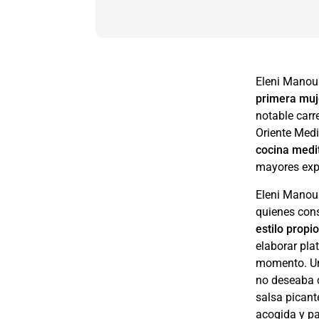
Eleni Manou
primera muj
notable carr
Oriente Medi
cocina medi
mayores exp
Eleni Manou
quienes cons
estilo propi
elaborar pla
momento. Un
no deseaba c
salsa picant
acogida y pa