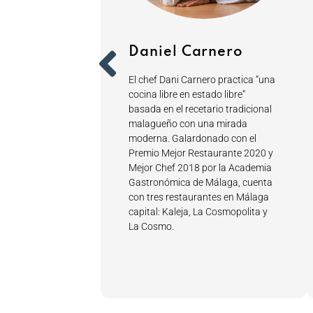
é Carmona
Daniel Carnero
a es uno los
El chef Dani Carnero practica “una
 sobresalientes
cocina libre en estado libre”
nomía andaluza.
basada en el recetario tradicional
ola, defiende los
malagueño con una mirada
, pretende
moderna. Galardonado con el
ticidad de los
Premio Mejor Restaurante 2020 y
cas de la tierra
Mejor Chef 2018 por la Academia
Gastronómica de Málaga, cuenta
con tres restaurantes en Málaga
capital: Kaleja, La Cosmopolita y
La Cosmo.