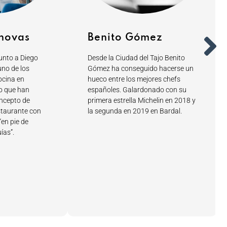
ánovas
Benito Gómez
junto a Diego
Desde la Ciudad del Tajo Benito
uno de los
Gómez ha conseguido hacerse un
ocina en
hueco entre los mejores chefs
lo que han
españoles. Galardonado con su
oncepto de
primera estrella Michelin en 2018 y
estaurante con
la segunda en 2019 en Bardal.
“en pie de
ías”.