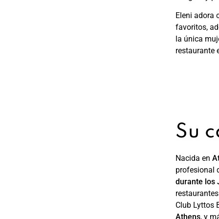
Eleni adora 
favoritos, 
la única muj
restaurante 
Su c
Nacida en
A
profesional 
durante los
restaurantes
Club Lyttos 
Athens
, y m