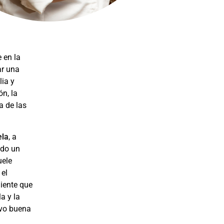
e en la
ar una
lia y
n, la
a de las
ela
, a
ado un
uele
 el
liente que
a y la
uvo buena