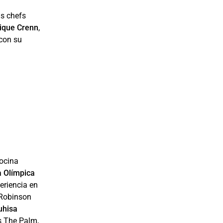
us chefs
ique Crenn
,
 con su
cocina
la Olímpica
eriencia en
 Robinson
uhisa
is The Palm,