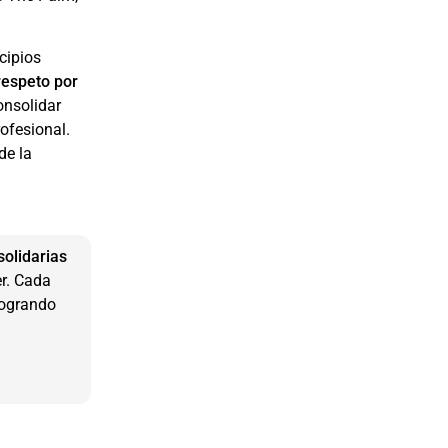
cipios
respeto por
onsolidar
rofesional.
de la
 solidarias
er. Cada
logrando