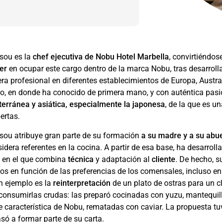
sou es la
chef ejecutiva de Nobu Hotel Marbella
, convirtiéndos
er
en ocupar este cargo dentro de la marca Nobu, tras desarroll
era profesional en diferentes establecimientos de Europa, Austra
o, en donde ha conocido de primera mano, y con auténtica pasió
terránea y asiática, especialmente la japonesa
, de la que es un
ertas.
sou atribuye gran parte de su formación
a su madre y a su abu
idera referentes en la cocina. A partir de esa base, ha desarroll
o
en el que combina
técnica
y adaptación al
cliente
. De hecho, s
tos en función de las preferencias de los comensales, incluso en
 ejemplo es la
reinterpretación
de un plato de ostras para un c
onsumirlas crudas: las preparó cocinadas con yuzu, mantequill
e característica de Nobu, rematadas con caviar. La propuesta t
só a formar parte de su carta.