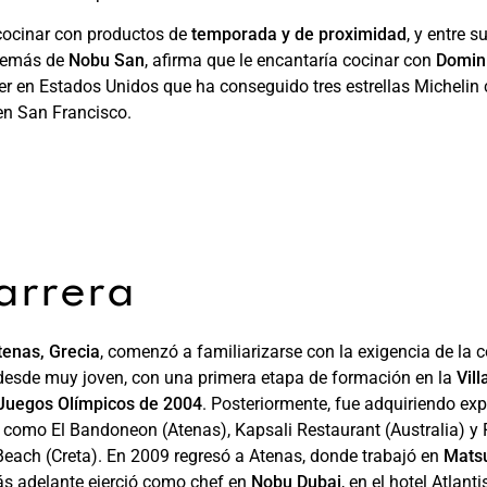
cocinar con productos de
temporada y de proximidad
, y entre s
además de
Nobu San
, afirma que le encantaría cocinar con
Domin
er en Estados Unidos que ha conseguido tres estrellas Michelin
en San Francisco.
arrera
tenas, Grecia
, comenzó a familiarizarse con la exigencia de la 
desde muy joven, con una primera etapa de formación en la
Vil
 Juegos Olímpicos de 2004
. Posteriormente, fue adquiriendo exp
 como El Bandoneon (Atenas), Kapsali Restaurant (Australia) y
Beach (Creta). En 2009 regresó a Atenas, donde trabajó en
Mats
ás adelante ejerció como chef en
Nobu Dubai
, en el hotel Atlant