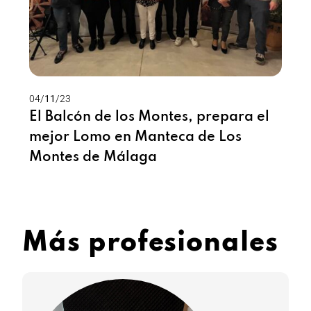
04/
11
/23
17/
El Balcón de los Montes, prepara el
L
mejor Lomo en Manteca de Los
Má
Montes de Málaga
Lo
M
Más profesionales