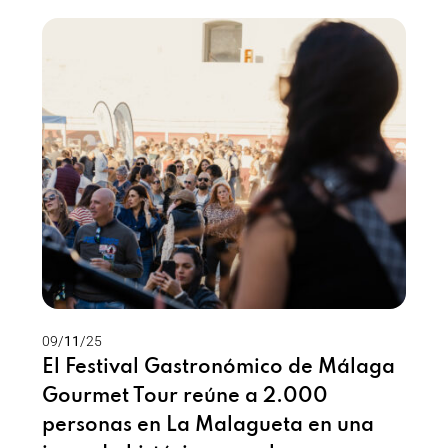
09/
11
/25
28/
El Festival Gastronómico de Málaga
Da
Gourmet Tour reúne a 2.000
To
personas en La Malagueta en una
MI