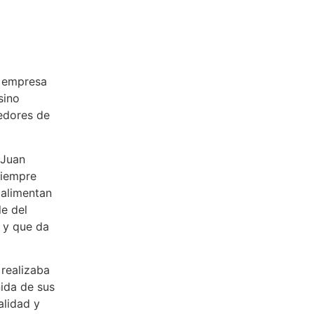
a empresa
sino
eedores de
 Juan
siempre
 alimentan
le del
 y que da
 realizaba
nida de sus
alidad y