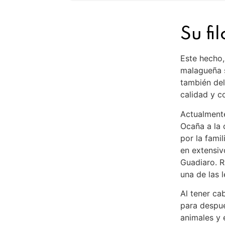
Su fi
Este hecho,
malagueña s
también del
calidad y c
Actualmente
Ocaña a la 
por la fami
en extensivo
Guadiaro. R
una de las 
Al tener ca
para despué
animales y 