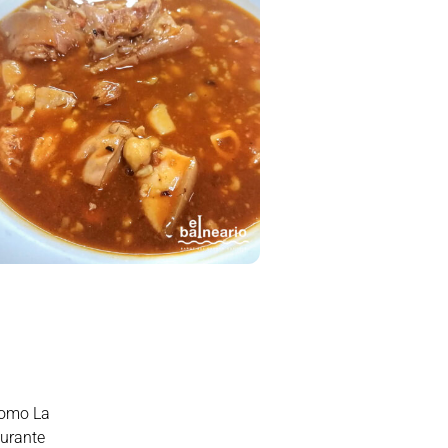
 como La
aurante