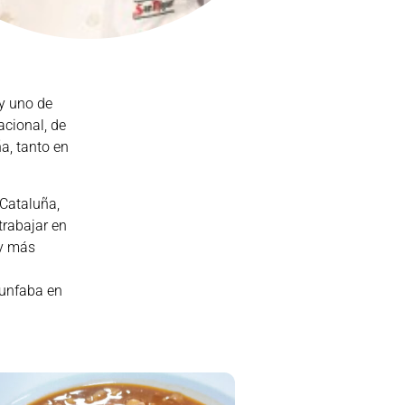
 y uno de
acional, de
a, tanto en
 Cataluña,
trabajar en
 y más
a
iunfaba en