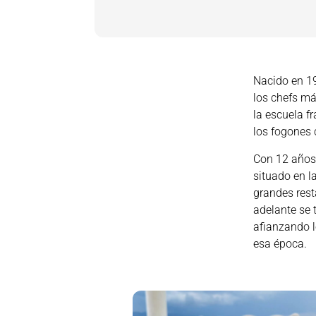
Nacido en 19
los chefs má
la escuela f
los fogones 
Con 12 años 
situado en l
grandes rest
adelante se 
afianzando l
esa época.