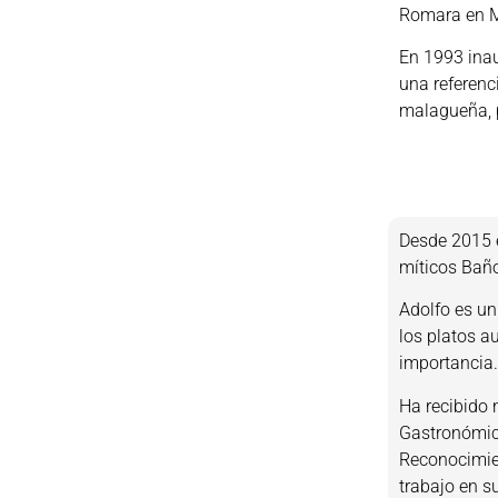
Romara en M
En 1993 inau
una referenc
malagueña, 
Desde 2015 e
míticos Baño
Adolfo es un
los platos au
importancia
Ha recibido 
Gastronómica
Reconocimien
trabajo en s