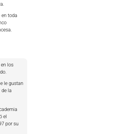
a.
o en toda
anco
ncesa.
 en los
ado.
e le gustan
 de la
 Academia
ó el
97 por su