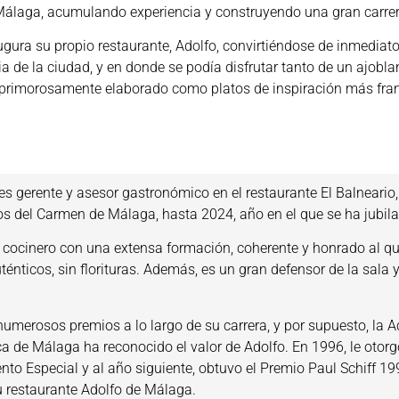
álaga, acumulando experiencia y construyendo una gran carrer
gura su propio restaurante, Adolfo, convirtiéndose de inmediat
ia de la ciudad, y en donde se podía disfrutar tanto de un ajobl
primorosamente elaborado como platos de inspiración más fra
s gerente y asesor gastronómico en el restaurante El Balneario,
s del Carmen de Málaga, hasta 2024, año en el que se ha jubil
 cocinero con una extensa formación, coherente y honrado al qu
ténticos, sin florituras. Además, es un gran defensor de la sala y
.
numerosos premios a lo largo de su carrera, y por supuesto, la
 de Málaga ha reconocido el valor de Adolfo. En 1996, le otorg
to Especial y al año siguiente, obtuvo el Premio Paul Schiff 19
u restaurante Adolfo de Málaga.