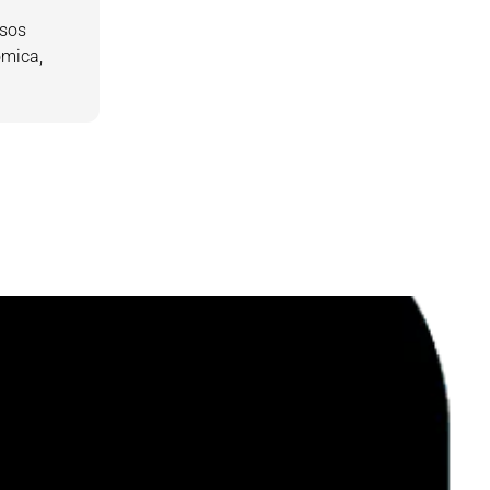
rsos
ómica,