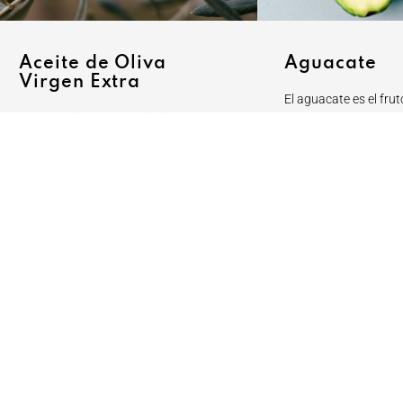
Aceite de Oliva
Aguacate
Virgen Extra
El aguacate es el fru
El oro líquido de la provincia de
más popular en la zo
Málaga es uno de los productos
malagueña. Repleto d
básicos de nuestro alimentación. El
y grasas saludables,
aceite de Oliva Virgen Extra de Málaga
ha incrementado not
es uno de los productos más
últimos años increm
exportados en nuestra provincia.
demanda, producción
desde cultivos mala
Europa.