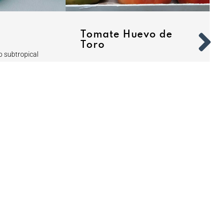
Tomate Huevo de
Toro
to subtropical
na de la Axarquía
El rey de la huerta del Valle del
e antioxidantes
Guadalhorce es un tomate apreciado
 su consumo se
con sabor y cualidades con sello de
ablemente en los
calidad. Un ingrediente apreciado por
entando la
consumidores y restauradores que no
 y exportación
dudan en pujar por los mejores
gueños a toda
ejemplares.