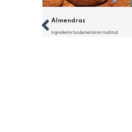
Almendras
uce más del 50%
Ingrediente fundamental en multitud
ndalucía, sobre
de recetas tradicionales malagueñas,
l Guadalhorce, con
la almendra es uno de los frutos
áreas dedicadas a
secos más producidos y populares en
imones, naranjas y
nuestra tierra.
< Volver a todo los productos