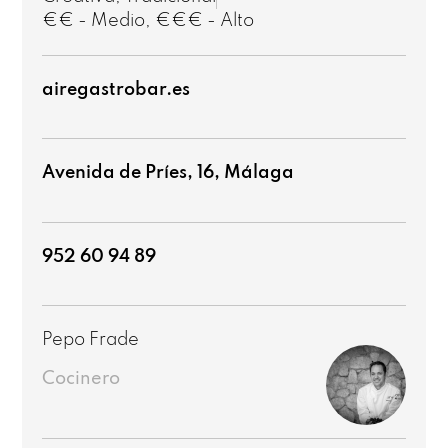
€€ - Medio
,
€€€ - Alto
airegastrobar.es
Avenida de Príes, 16, Málaga
952 60 94 89
Pepo Frade
Cocinero