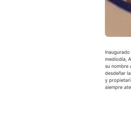
Inaugurado 
mediodía, A
su nombre a
desdeñar la
y propietar
siempre ate
perder de v
La carta de
con atún, p
camperito d
huevos de 