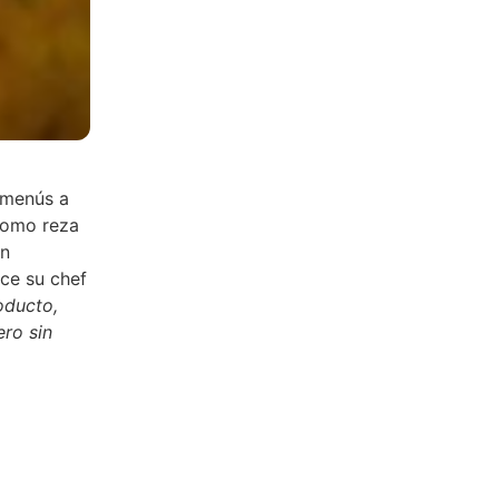
 menús a
 como reza
in
ice su chef
oducto,
ero sin
la rusa
ibil,
ota,
adurado,