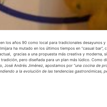
en los años 90 como local para tradicionales desayunos y
lmijara ha mutado en los últimos tiempos en “casual bar”,
ctual, gracias a una propuesta más creativa y moderna, s
 tradición, pero diseñada para un plan más lúdico. Como d
io, José Andrés Jiménez, apostamos por “
una cocina de pr
ndiendo a la evolución de las tendencias gastronómicas, p
ista los sabores de la cocina de antaño
”.
 Almijara es perfecta para tapear y compartir, con ensaladil
atatas bravas con kimchi, croquetas, pan bao de cochinita p
e atún con mahonesa de anguila furikake y papada de bell
codorniz con jamón… pero que también incluye entrecot m