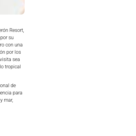
erón Resort,
 por su
ero con una
ón por los
visita sea
o tropical
sonal de
iencia para
 y mar,
e tigre,
enso.
poco