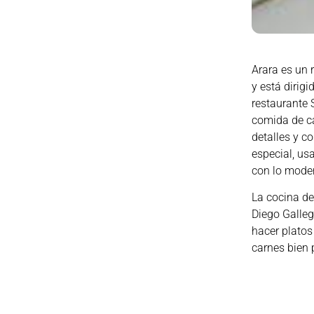
Arara es un 
y está dirigi
restaurante 
comida de ca
detalles y c
especial, us
con lo mode
La cocina de
Diego Galleg
hacer platos
carnes bien
Entre los pl
fresco y lig
También sirv